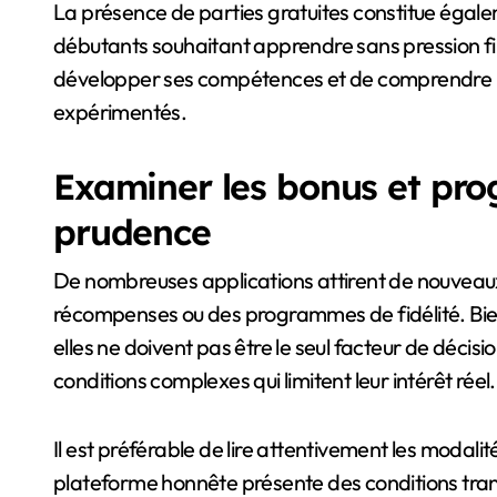
La présence de parties gratuites constitue éga
débutants souhaitant apprendre sans pression f
développer ses compétences et de comprendre les
expérimentés.
Examiner les bonus et pro
prudence
De nombreuses applications attirent de nouveaux
récompenses ou des programmes de fidélité. Bie
elles ne doivent pas être le seul facteur de déc
conditions complexes qui limitent leur intérêt réel.
Il est préférable de lire attentivement les moda
plateforme honnête présente des conditions tran