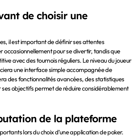
ant de choisir une
 il est important de définir ses attentes
er occasionnellement pour se divertir, tandis que
ive avec des tournois réguliers. Le niveau du joueur
éciera une interface simple accompagnée de
iera des fonctionnalités avancées, des statistiques
ier ses objectifs permet de réduire considérablement
réputation de la plateforme
mportants lors du choix d’une application de poker.