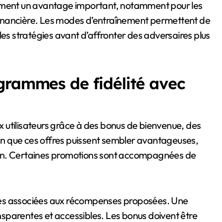
lement un avantage important, notamment pour les
inancière. Les modes d’entraînement permettent de
 stratégies avant d’affronter des adversaires plus
grammes de fidélité avec
 utilisateurs grâce à des bonus de bienvenue, des
n que ces offres puissent sembler avantageuses,
ision. Certaines promotions sont accompagnées de
lités associées aux récompenses proposées. Une
sparentes et accessibles. Les bonus doivent être