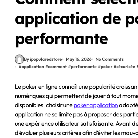
application de p
performante
By ipopularedstore
May 16, 2026
No Comments
#
application
#
comment
#
performante
#
poker
#
sécurisée
Le poker en ligne connaît une popularité croissante grâce aux smartphones et aux plateformes
numériques qui permettent de jouer à tout mome
disponibles, choisir une
poker application
adaptée
application ne se limite pas à proposer des parties d
une expérience utilisateur satisfaisante. Avant de
d’évaluer plusieurs critères afin d’éviter les mauva