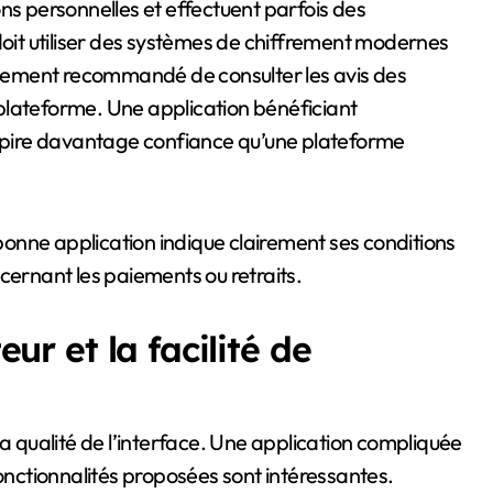
ns personnelles et effectuent parfois des
doit utiliser des systèmes de chiffrement modernes
galement recommandé de consulter les avis des
a plateforme. Une application bénéficiant
inspire davantage confiance qu’une plateforme
 bonne application indique clairement ses conditions
oncernant les paiements ou retraits.
eur et la facilité de
qualité de l’interface. Une application compliquée
fonctionnalités proposées sont intéressantes.