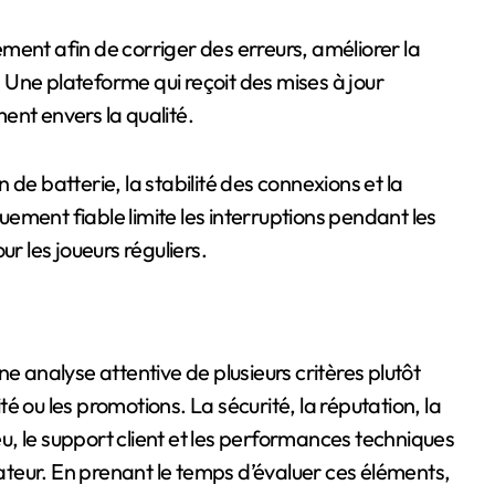
ment afin de corriger des erreurs, améliorer la
s. Une plateforme qui reçoit des mises à jour
t envers la qualité.
de batterie, la stabilité des connexions et la
ement fiable limite les interruptions pendant les
r les joueurs réguliers.
e analyse attentive de plusieurs critères plutôt
 ou les promotions. La sécurité, la réputation, la
jeu, le support client et les performances techniques
sateur. En prenant le temps d’évaluer ces éléments,