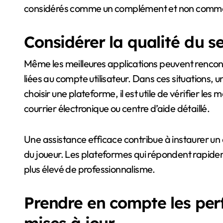
considérés comme un complément et non comme u
Considérer la qualité du se
Même les meilleures applications peuvent rencon
liées au compte utilisateur. Dans ces situations, u
choisir une plateforme, il est utile de vérifier le
courrier électronique ou centre d’aide détaillé.
Une assistance efficace contribue à instaurer un 
du joueur. Les plateformes qui répondent rapi
plus élevé de professionnalisme.
Prendre en compte les per