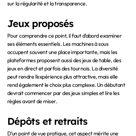
sur la régularité et la transparence.
Jeux proposés
Pour comprendre ce point, il faut d’abord examiner
ses éléments essentiels. Les machines à sous
occupent souvent une place importante, mais les
plateformes proposent aussi des jeux de table, des
jeux en direct et parfois des tournois. La diversité
peut rendre l’expérience plus attractive, mais elle
rend également le choix plus complexe. Un débutant
devrait commencer par des jeux simples et lire les
règles avant de miser.
Dépôts et retraits
D’un point de vue pratique, cet aspect mérite une