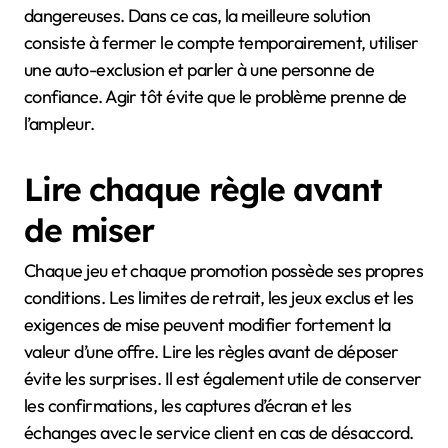
dangereuses. Dans ce cas, la meilleure solution
consiste à fermer le compte temporairement, utiliser
une auto-exclusion et parler à une personne de
confiance. Agir tôt évite que le problème prenne de
l’ampleur.
Lire chaque règle avant
de miser
Chaque jeu et chaque promotion possède ses propres
conditions. Les limites de retrait, les jeux exclus et les
exigences de mise peuvent modifier fortement la
valeur d’une offre. Lire les règles avant de déposer
évite les surprises. Il est également utile de conserver
les confirmations, les captures d’écran et les
échanges avec le service client en cas de désaccord.