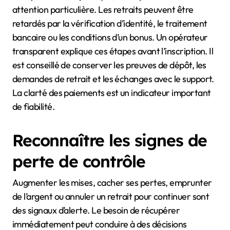
attention particulière. Les retraits peuvent être
retardés par la vérification d’identité, le traitement
bancaire ou les conditions d’un bonus. Un opérateur
transparent explique ces étapes avant l’inscription. Il
est conseillé de conserver les preuves de dépôt, les
demandes de retrait et les échanges avec le support.
La clarté des paiements est un indicateur important
de fiabilité.
Reconnaître les signes de
perte de contrôle
Augmenter les mises, cacher ses pertes, emprunter
de l’argent ou annuler un retrait pour continuer sont
des signaux d’alerte. Le besoin de récupérer
immédiatement peut conduire à des décisions