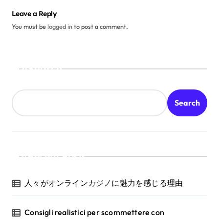
Leave a Reply
You must be
logged in
to post a comment.
Search
Search
Recent Posts
人々がオンラインカジノに魅力を感じる理由
Consigli realistici per scommettere con