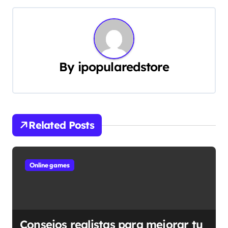
s
t
n
By
ipopularedstore
a
v
i
Related Posts
g
a
Online games
t
i
o
Consejos realistas para mejorar tu