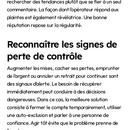
rechercher des tendances plutôt que se fier à un seul
commentaire. La façon dont l’opérateur répond aux
plaintes est également révélatrice. Une bonne
réputation repose sur la régularité.
Reconnaître les signes de
perte de contrôle
Augmenter les mises, cacher ses pertes, emprunter
de l’argent ou annuler un retrait pour continuer sont
des signaux d’alerte. Le besoin de récupérer
immédiatement peut conduire à des décisions
dangereuses. Dans ce cas, la meilleure solution
consiste à fermer le compte temporairement, utiliser
une auto-exclusion et parler à une personne de
confiance. Agir tôt évite que le problème prenne de