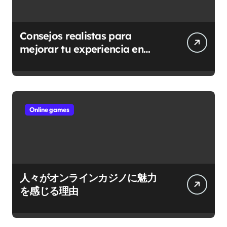
Consejos realistas para
mejorar tu experiencia en
casino online
Online games
人々がオンラインカジノに魅力
を感じる理由