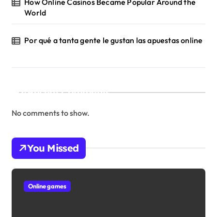
How Online Casinos Became Popular Around the
World
Por qué a tanta gente le gustan las apuestas online
Recent Comments
No comments to show.
You Missed
Online games