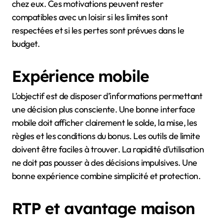
chez eux. Ces motivations peuvent rester
compatibles avec un loisir si les limites sont
respectées et si les pertes sont prévues dans le
budget.
Expérience mobile
L’objectif est de disposer d’informations permettant
une décision plus consciente. Une bonne interface
mobile doit afficher clairement le solde, la mise, les
règles et les conditions du bonus. Les outils de limite
doivent être faciles à trouver. La rapidité d’utilisation
ne doit pas pousser à des décisions impulsives. Une
bonne expérience combine simplicité et protection.
RTP et avantage maison