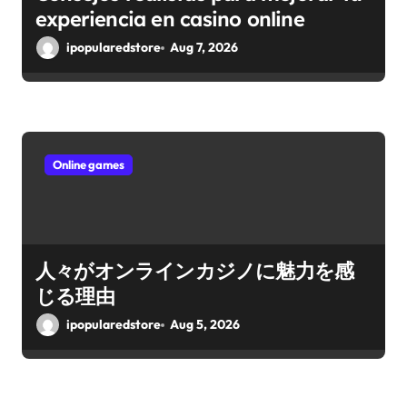
experiencia en casino online
n
ipopularedstore
Aug 7, 2026
Online games
人々がオンラインカジノに魅力を感
じる理由
ipopularedstore
Aug 5, 2026