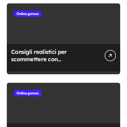
Online games
Consigli realistici per
scommettere con
consapevolezza
Online games