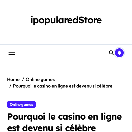
Skip
to
content
ipopularedStore
Home
Online games
Pourquoi le casino en ligne est devenu si célèbre
Online games
Pourquoi le casino en ligne
est devenu si célèbre