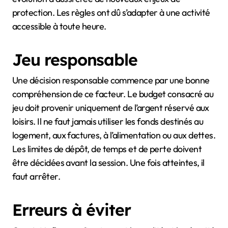
protection. Les règles ont dû s’adapter à une activité
accessible à toute heure.
Jeu responsable
Une décision responsable commence par une bonne
compréhension de ce facteur. Le budget consacré au
jeu doit provenir uniquement de l’argent réservé aux
loisirs. Il ne faut jamais utiliser les fonds destinés au
logement, aux factures, à l’alimentation ou aux dettes.
Les limites de dépôt, de temps et de perte doivent
être décidées avant la session. Une fois atteintes, il
faut arrêter.
Erreurs à éviter