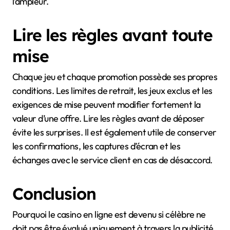
l’ampleur.
Lire les règles avant toute
mise
Chaque jeu et chaque promotion possède ses propres
conditions. Les limites de retrait, les jeux exclus et les
exigences de mise peuvent modifier fortement la
valeur d’une offre. Lire les règles avant de déposer
évite les surprises. Il est également utile de conserver
les confirmations, les captures d’écran et les
échanges avec le service client en cas de désaccord.
Conclusion
Pourquoi le casino en ligne est devenu si célèbre ne
doit pas être évalué uniquement à travers la publicité,