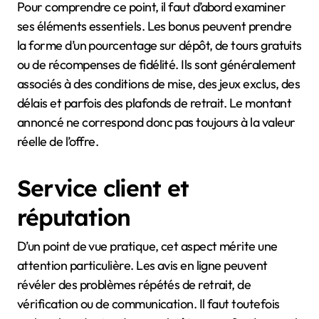
Pour comprendre ce point, il faut d’abord examiner
ses éléments essentiels. Les bonus peuvent prendre
la forme d’un pourcentage sur dépôt, de tours gratuits
ou de récompenses de fidélité. Ils sont généralement
associés à des conditions de mise, des jeux exclus, des
délais et parfois des plafonds de retrait. Le montant
annoncé ne correspond donc pas toujours à la valeur
réelle de l’offre.
Service client et
réputation
D’un point de vue pratique, cet aspect mérite une
attention particulière. Les avis en ligne peuvent
révéler des problèmes répétés de retrait, de
vérification ou de communication. Il faut toutefois