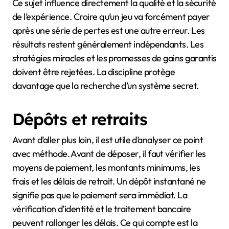
Ce sujet influence directement la qualité et la sécurité
de l’expérience. Croire qu’un jeu va forcément payer
après une série de pertes est une autre erreur. Les
résultats restent généralement indépendants. Les
stratégies miracles et les promesses de gains garantis
doivent être rejetées. La discipline protège
davantage que la recherche d’un système secret.
Dépôts et retraits
Avant d’aller plus loin, il est utile d’analyser ce point
avec méthode. Avant de déposer, il faut vérifier les
moyens de paiement, les montants minimums, les
frais et les délais de retrait. Un dépôt instantané ne
signifie pas que le paiement sera immédiat. La
vérification d’identité et le traitement bancaire
peuvent rallonger les délais. Ce qui compte est la