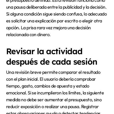
el presupuesto definido. Esta revisión funciona como
una pausa deliberada entre la publicidad y la decisión.
Si alguna condición sigue siendo confusa, lo adecuado
es solicitar una explicación por escrito o elegir otra
opción. La prisa rara vez mejora una decisión
relacionada con dinero.
Revisar la actividad
después de cada sesión
Una revisión breve permite comparar el resultado
con el plan inicial. El usuario debería comprobar
tiempo, gasto, cambios de apuesta y estado
emocional. Si se incumplieron los límites, la siguiente
medida no debe ser aumentar el presupuesto, sino
reducir exposición o realizar una pausa. Registrar
estas observaciones ayuda a detectar tendencias