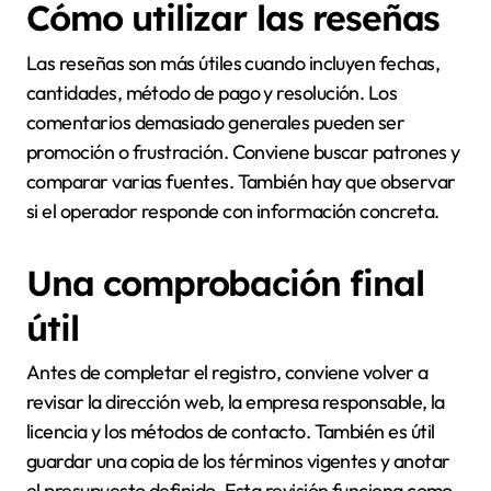
Cómo utilizar las reseñas
Las reseñas son más útiles cuando incluyen fechas,
cantidades, método de pago y resolución. Los
comentarios demasiado generales pueden ser
promoción o frustración. Conviene buscar patrones y
comparar varias fuentes. También hay que observar
si el operador responde con información concreta.
Una comprobación final
útil
Antes de completar el registro, conviene volver a
revisar la dirección web, la empresa responsable, la
licencia y los métodos de contacto. También es útil
guardar una copia de los términos vigentes y anotar
el presupuesto definido. Esta revisión funciona como