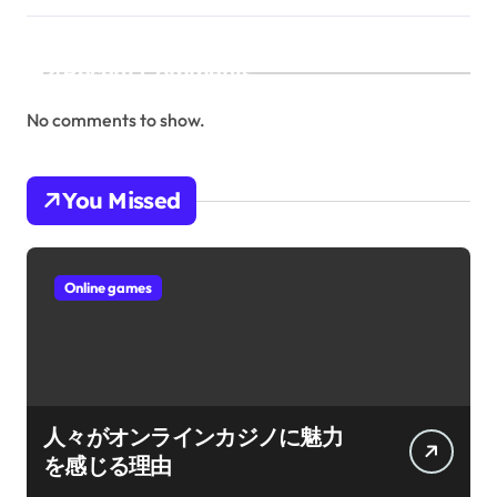
Recent Comments
No comments to show.
You Missed
Online games
人々がオンラインカジノに魅力
を感じる理由