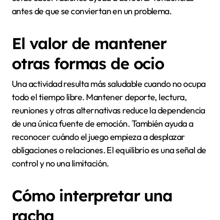
antes de que se conviertan en un problema.
El valor de mantener
otras formas de ocio
Una actividad resulta más saludable cuando no ocupa
todo el tiempo libre. Mantener deporte, lectura,
reuniones y otras alternativas reduce la dependencia
de una única fuente de emoción. También ayuda a
reconocer cuándo el juego empieza a desplazar
obligaciones o relaciones. El equilibrio es una señal de
control y no una limitación.
Cómo interpretar una
racha