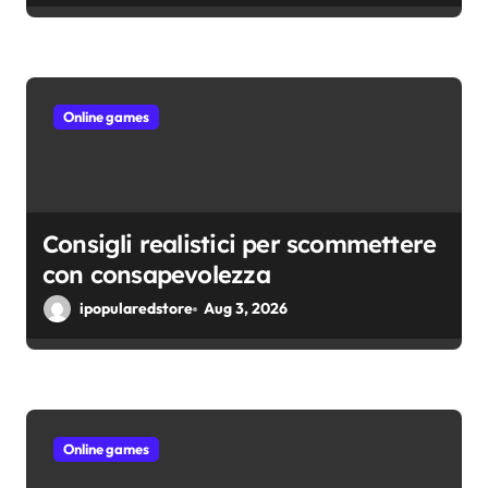
Online games
Consigli realistici per scommettere
con consapevolezza
ipopularedstore
Aug 3, 2026
Online games