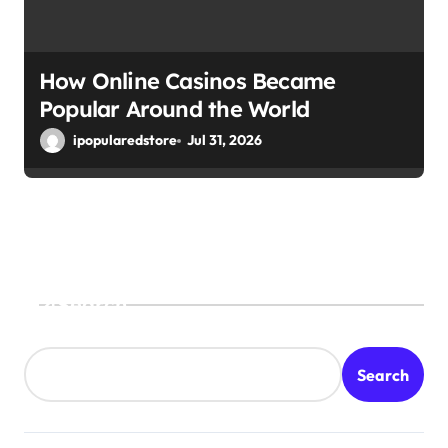
How Online Casinos Became
Popular Around the World
ipopularedstore
Jul 31, 2026
Search
Search