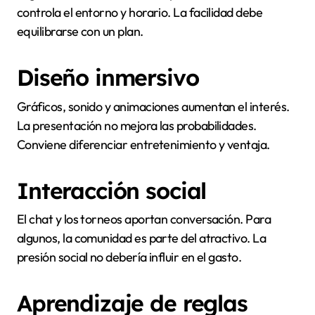
controla el entorno y horario. La facilidad debe
equilibrarse con un plan.
Diseño inmersivo
Gráficos, sonido y animaciones aumentan el interés.
La presentación no mejora las probabilidades.
Conviene diferenciar entretenimiento y ventaja.
Interacción social
El chat y los torneos aportan conversación. Para
algunos, la comunidad es parte del atractivo. La
presión social no debería influir en el gasto.
Aprendizaje de reglas