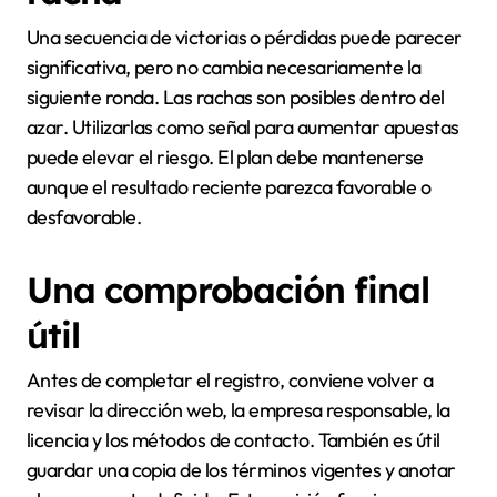
Una secuencia de victorias o pérdidas puede parecer
significativa, pero no cambia necesariamente la
siguiente ronda. Las rachas son posibles dentro del
azar. Utilizarlas como señal para aumentar apuestas
puede elevar el riesgo. El plan debe mantenerse
aunque el resultado reciente parezca favorable o
desfavorable.
Una comprobación final
útil
Antes de completar el registro, conviene volver a
revisar la dirección web, la empresa responsable, la
licencia y los métodos de contacto. También es útil
guardar una copia de los términos vigentes y anotar