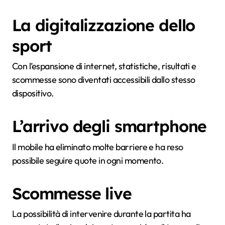
La digitalizzazione dello
sport
Con l’espansione di internet, statistiche, risultati e
scommesse sono diventati accessibili dallo stesso
dispositivo.
L’arrivo degli smartphone
Il mobile ha eliminato molte barriere e ha reso
possibile seguire quote in ogni momento.
Scommesse live
La possibilità di intervenire durante la partita ha