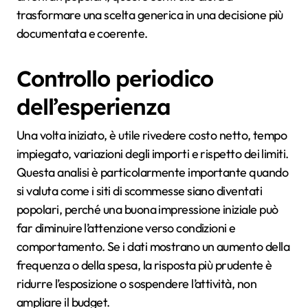
trasformare una scelta generica in una decisione più
documentata e coerente.
Controllo periodico
dell’esperienza
Una volta iniziato, è utile rivedere costo netto, tempo
impiegato, variazioni degli importi e rispetto dei limiti.
Questa analisi è particolarmente importante quando
si valuta come i siti di scommesse siano diventati
popolari, perché una buona impressione iniziale può
far diminuire l’attenzione verso condizioni e
comportamento. Se i dati mostrano un aumento della
frequenza o della spesa, la risposta più prudente è
ridurre l’esposizione o sospendere l’attività, non
ampliare il budget.