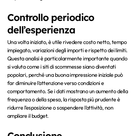
Controllo periodico
dell’esperienza
Una volta iniziato, è utile rivedere costo netto, tempo
impiegato, variazioni degli importi e rispetto dei limiti.
Questa analisi è particolarmente importante quando
si valuta come i siti di scommesse siano diventati
popolari, perché una buona impressione iniziale può
far diminuire l’attenzione verso condizioni e
comportamento. Se i dati mostrano un aumento della
frequenza o della spesa, la risposta più prudente è
ridurre l’esposizione o sospendere l’attività, non
ampliare il budget.
Conclusione