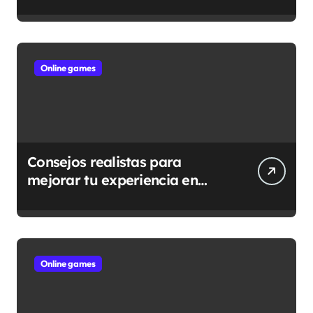
Events
Online games
Consejos realistas para
mejorar tu experiencia en
casino online
Online games