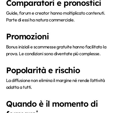
Comparatori e pronostici
Guide, forum e creator hanno moltiplicato contenuti.
Parte di essi ha natura commerciale.
Promozioni
Bonus iniziali e scommesse gratuite hanno facilitato la
prova. Le condizioni sono diventate più complesse.
Popolarità e rischio
La diffusione non elimina il margine né rende l’attività
adatta a tutti.
Quando è il momento di