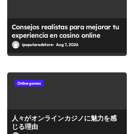
t
i
o
Consejos realistas para mejorar tu
experiencia en casino online
n
ipopularedstore
Aug 7, 2026
Online games
人々がオンラインカジノに魅力を感
じる理由