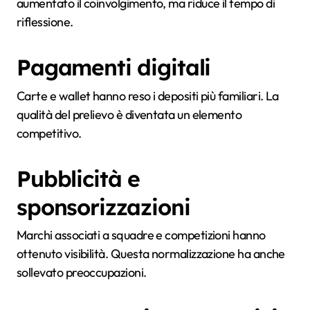
aumentato il coinvolgimento, ma riduce il tempo di
riflessione.
Pagamenti digitali
Carte e wallet hanno reso i depositi più familiari. La
qualità del prelievo è diventata un elemento
competitivo.
Pubblicità e
sponsorizzazioni
Marchi associati a squadre e competizioni hanno
ottenuto visibilità. Questa normalizzazione ha anche
sollevato preoccupazioni.