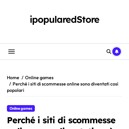
Skip
to
content
ipopularedStore
Home
Online games
Perché i siti di scommesse online sono diventati così
popolari
Online games
Perché i siti di scommesse