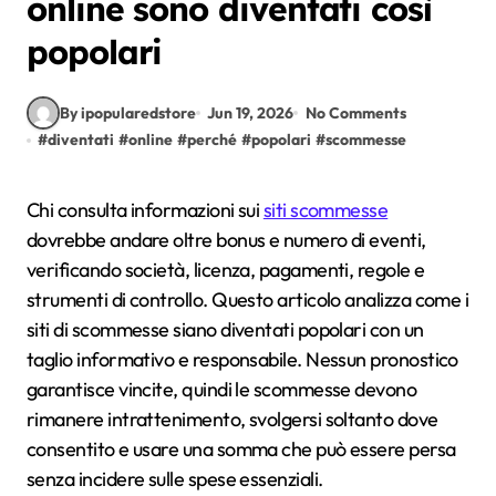
online sono diventati così
popolari
By ipopularedstore
Jun 19, 2026
No Comments
#
diventati
#
online
#
perché
#
popolari
#
scommesse
Chi consulta informazioni sui
siti scommesse
dovrebbe andare oltre bonus e numero di eventi,
verificando società, licenza, pagamenti, regole e
strumenti di controllo. Questo articolo analizza come i
siti di scommesse siano diventati popolari con un
taglio informativo e responsabile. Nessun pronostico
garantisce vincite, quindi le scommesse devono
rimanere intrattenimento, svolgersi soltanto dove
consentito e usare una somma che può essere persa
senza incidere sulle spese essenziali.