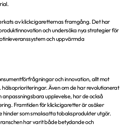
ial.
erkats av klickcigaretternas framgång. Det har
l produktinnovation och undersöka nya strategier för
 nikotinleveranssystem och uppvärmda
konsumentförfrågningar och innovation, allt mot
 hälsoprioriteringar. Även om de har revolutionerat
h anpassningsbara upplevelse, har de också
lering. Framtiden för klickcigaretter är osäker
de hinder som smaksatta tobaksprodukter utgör.
branschen har varit både betydande och