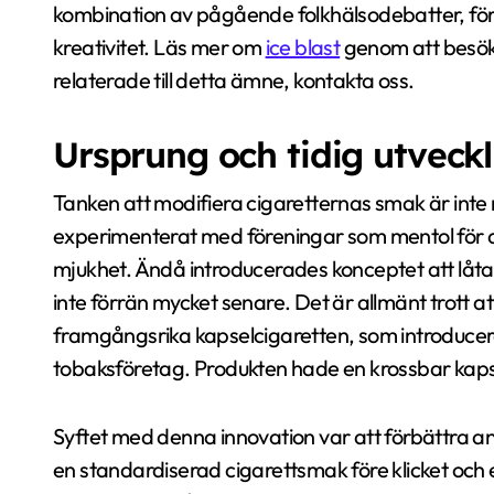
kombination av pågående folkhälsodebatter, fö
kreativitet. Läs mer om
ice blast
genom att besök
relaterade till detta ämne, kontakta oss.
Ursprung och tidig utveckl
Tanken att modifiera cigaretternas smak är inte
experimenterat med föreningar som mentol för at
mjukhet. Ändå introducerades konceptet att lå
inte förrän mycket senare. Det är allmänt trott at
framgångsrika kapselcigaretten, som introducera
tobaksföretag. Produkten hade en krossbar kapsel
Syftet med denna innovation var att förbättra 
en standardiserad cigarettsmak före klicket och 