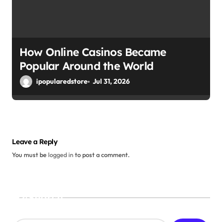
How Online Casinos Became
Popular Around the World
ipopularedstore
Jul 31, 2026
Leave a Reply
You must be
logged in
to post a comment.
Search