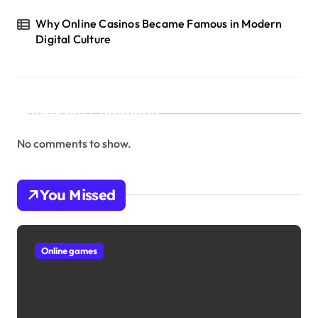
Why Online Casinos Became Famous in Modern
Digital Culture
Recent Comments
No comments to show.
You Missed
Online games