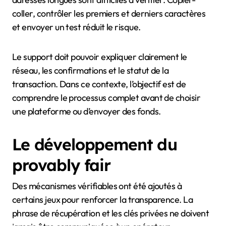
coller, contrôler les premiers et derniers caractères
et envoyer un test réduit le risque.
Le support doit pouvoir expliquer clairement le
réseau, les confirmations et le statut de la
transaction. Dans ce contexte, l’objectif est de
comprendre le processus complet avant de choisir
une plateforme ou d’envoyer des fonds.
Le développement du
provably fair
Des mécanismes vérifiables ont été ajoutés à
certains jeux pour renforcer la transparence. La
phrase de récupération et les clés privées ne doivent