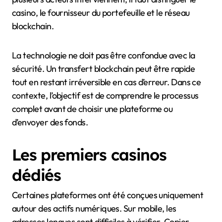
casino, le fournisseur du portefeuille et le réseau
blockchain.
La technologie ne doit pas être confondue avec la
sécurité. Un transfert blockchain peut être rapide
tout en restant irréversible en cas d’erreur. Dans ce
contexte, l’objectif est de comprendre le processus
complet avant de choisir une plateforme ou
d’envoyer des fonds.
Les premiers casinos
dédiés
Certaines plateformes ont été conçues uniquement
autour des actifs numériques. Sur mobile, les
adresses longues sont difficiles à vérifier. Copier-