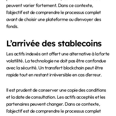
peuvent varier fortement. Dans ce contexte,
l’objectif est de comprendre le processus complet
avant de choisir une plateforme ou d’envoyer des
fonds.
L’arrivée des stablecoins
Les actifs indexés ont offert une alternative à la forte
volatilité. La technologie ne doit pas être confondue
avec la sécurité. Un transfert blockchain peut être
rapide tout en restant irréversible en cas d’erreur.
Il est prudent de conserver une copie des conditions
et la date de consultation. Les actifs acceptés et les
partenaires peuvent changer. Dans ce contexte,
l’objectif est de comprendre le processus complet