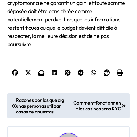
cryptomonnaie ne garantit un gain, et toute somme
déposée doit être considérée comme
potentiellement perdue. Lorsque les informations
restent floues ou que le budget devient difficile à
respecter, la meilleure décision est de ne pas
poursuivre.
P
Razones por las que alg
Comment fonctionnen
unas personas utilizan
o
t les casinos sans KYC
casas de apuestas
s
t