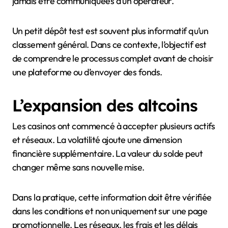
jamais être communiquées à un opérateur.
Un petit dépôt test est souvent plus informatif qu’un
classement général. Dans ce contexte, l’objectif est
de comprendre le processus complet avant de choisir
une plateforme ou d’envoyer des fonds.
L’expansion des altcoins
Les casinos ont commencé à accepter plusieurs actifs
et réseaux. La volatilité ajoute une dimension
financière supplémentaire. La valeur du solde peut
changer même sans nouvelle mise.
Dans la pratique, cette information doit être vérifiée
dans les conditions et non uniquement sur une page
promotionnelle. Les réseaux, les frais et les délais