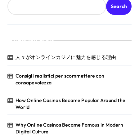
Search
Recent Posts
人々がオンラインカジノに魅力を感じる理由
Consigli realistici per scommettere con
consapevolezza
How Online Casinos Became Popular Around the
World
Why Online Casinos Became Famous in Modern
Digital Culture