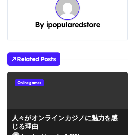
n
a
By
ipopularedstore
v
i
Related Posts
g
a
t
Online games
i
o
人々がオンラインカジノに魅力を感
n
じる理由