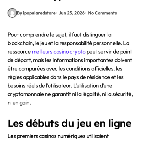
By ipopularedstore
Jun 25, 2026
No Comments
Pour comprendre le sujet, il faut distinguer la
blockchain, le jeu et la responsabilité personnelle. La
ressource
meilleurs casino crypto
peut servir de point
de départ, mais les informations importantes doivent
être comparées avec les conditions officielles, les
règles applicables dans le pays de résidence et les
besoins réels de l’utilisateur. L’utilisation d’une
cryptomonnaie ne garantit ni la légalité, ni la sécurité,
ni un gain.
Les débuts du jeu en ligne
Les premiers casinos numériques utilisaient