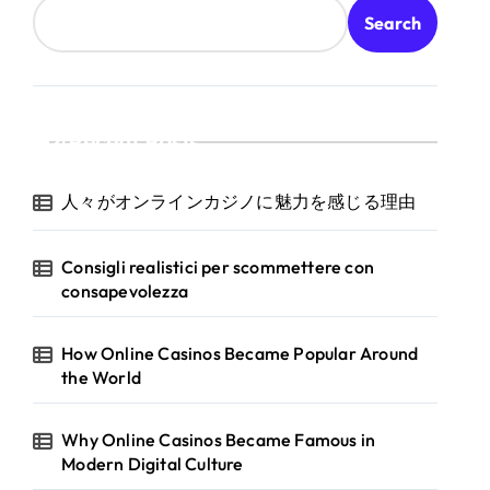
Search
Recent Posts
人々がオンラインカジノに魅力を感じる理由
Consigli realistici per scommettere con
consapevolezza
How Online Casinos Became Popular Around
the World
Why Online Casinos Became Famous in
Modern Digital Culture