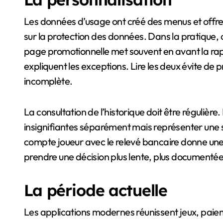
Les données d’usage ont créé des menus et offres 
sur la protection des données. Dans la pratique, c
page promotionnelle met souvent en avant la rapi
expliquent les exceptions. Lire les deux évite de
incomplète.
La consultation de l’historique doit être régulièr
insignifiantes séparément mais représenter une
compte joueur avec le relevé bancaire donne un
prendre une décision plus lente, plus documentée
La période actuelle
Les applications modernes réunissent jeux, paieme