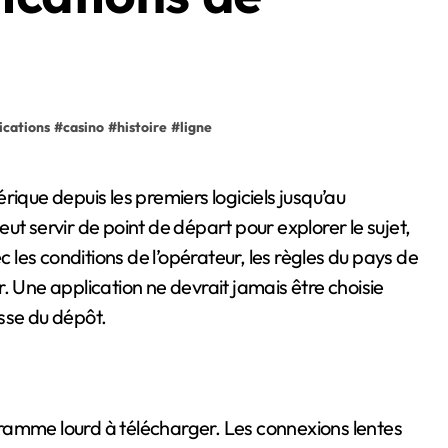
ications
#
casino
#
histoire
#
ligne
eut servir de point de départ pour explorer le sujet,
les conditions de l’opérateur, les règles du pays de
ur. Une application ne devrait jamais être choisie
sse du dépôt.
ramme lourd à télécharger. Les connexions lentes