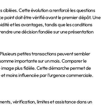
ciblées. Cette évolution a renforcé les questions
e point doit être vérifié avant le premier dépôt. Une
dité et les avantages, tandis que les conditions
 prendre une décision fondée sur une présentation
e. Plusieurs petites transactions peuvent sembler
 somme importante sur un mois. Comparer le
e image plus fidèle. Cette démarche permet de
 et moins influencée par l’urgence commerciale.
nts, vérification, limites et assistance dans un