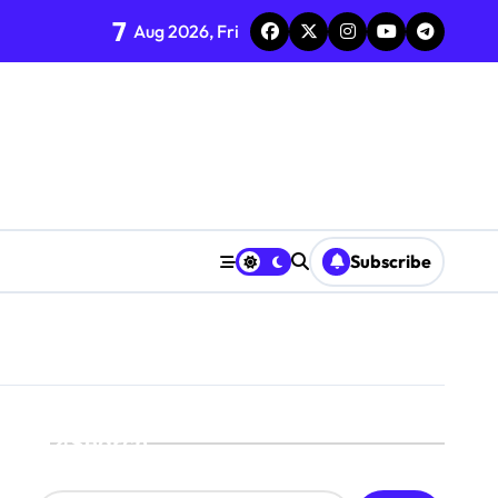
7
Aug 2026, Fri
Subscribe
Search