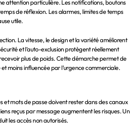
attention particulière. Les notifications, boutons
 temps de réflexion. Les alarmes, limites de temps
use utile.
ction. La vitesse, le design et la variété améliorent
a sécurité et l’auto-exclusion protègent réellement
urs recevoir plus de poids. Cette démarche permet de
 et moins influencée par l’urgence commerciale.
s et mots de passe doivent rester dans des canaux
et liens reçus par message augmentent les risques. Un
uit les accès non autorisés.