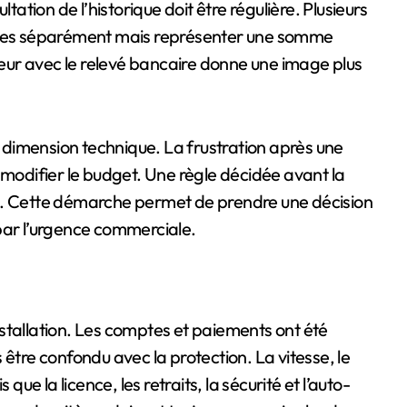
tation de l’historique doit être régulière. Plusieurs
antes séparément mais représenter une somme
ur avec le relevé bancaire donne une image plus
dimension technique. La frustration après une
 modifier le budget. Une règle décidée avant la
in. Cette démarche permet de prendre une décision
par l’urgence commerciale.
stallation. Les comptes et paiements ont été
 être confondu avec la protection. La vitesse, le
que la licence, les retraits, la sécurité et l’auto-