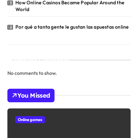
How Online Casinos Became Popular Around the
World
Por qué a tanta gente le gustan las apuestas online
Recent Comments
No comments to show.
You Missed
Online games