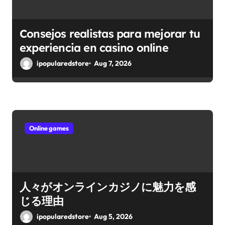
i
o
Consejos realistas para mejorar tu
n
experiencia en casino online
ipopularedstore
Aug 7, 2026
Online games
人々がオンラインカジノに魅力を感
じる理由
ipopularedstore
Aug 5, 2026