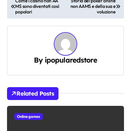
Come i casino non AA
Storia del poker online
MS sono diventati così
non AAMS e della sua e
o
popolari
voluzione
s
t
n
a
By
ipopularedstore
v
i
Related Posts
g
a
t
Online games