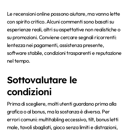
Le recensioni online possono aiutare, ma vanno lette
con spirito critico. Alcuni commenti sono basati su
esperienze reali, altri su aspettative non realistiche o
su promozioni. Conviene cercare segnali ricorrenti:
lentezza nei pagamenti, assistenza presente,
software stabile, condizioni trasparenti e reputazione
nel tempo.
Sottovalutare le
condizioni
Prima di scegliere, molti utenti guardano prima alla
grafica o al bonus, ma la sostanza è diversa. Per
errori comuni: multitabling eccessivo, tilt, bonus letti
male, tavoli sbagliati, gioco senza limiti e distrazioni,