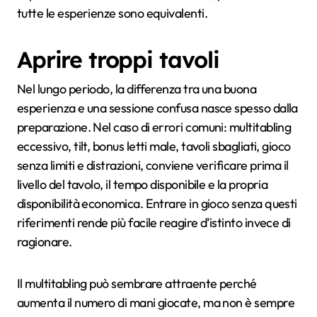
tutte le esperienze sono equivalenti.
Aprire troppi tavoli
Nel lungo periodo, la differenza tra una buona
esperienza e una sessione confusa nasce spesso dalla
preparazione. Nel caso di errori comuni: multitabling
eccessivo, tilt, bonus letti male, tavoli sbagliati, gioco
senza limiti e distrazioni, conviene verificare prima il
livello del tavolo, il tempo disponibile e la propria
disponibilità economica. Entrare in gioco senza questi
riferimenti rende più facile reagire d’istinto invece di
ragionare.
Il multitabling può sembrare attraente perché
aumenta il numero di mani giocate, ma non è sempre