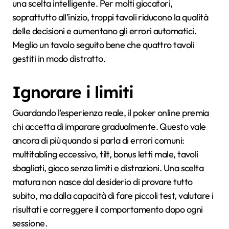
una scelta intelligente. Per molti giocatori,
soprattutto all’inizio, troppi tavoli riducono la qualità
delle decisioni e aumentano gli errori automatici.
Meglio un tavolo seguito bene che quattro tavoli
gestiti in modo distratto.
Ignorare i limiti
Guardando l’esperienza reale, il poker online premia
chi accetta di imparare gradualmente. Questo vale
ancora di più quando si parla di errori comuni:
multitabling eccessivo, tilt, bonus letti male, tavoli
sbagliati, gioco senza limiti e distrazioni. Una scelta
matura non nasce dal desiderio di provare tutto
subito, ma dalla capacità di fare piccoli test, valutare i
risultati e correggere il comportamento dopo ogni
sessione.