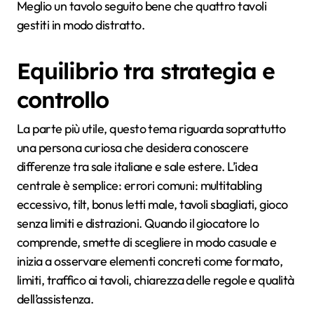
Meglio un tavolo seguito bene che quattro tavoli
gestiti in modo distratto.
Equilibrio tra strategia e
controllo
La parte più utile, questo tema riguarda soprattutto
una persona curiosa che desidera conoscere
differenze tra sale italiane e sale estere. L’idea
centrale è semplice: errori comuni: multitabling
eccessivo, tilt, bonus letti male, tavoli sbagliati, gioco
senza limiti e distrazioni. Quando il giocatore lo
comprende, smette di scegliere in modo casuale e
inizia a osservare elementi concreti come formato,
limiti, traffico ai tavoli, chiarezza delle regole e qualità
dell’assistenza.