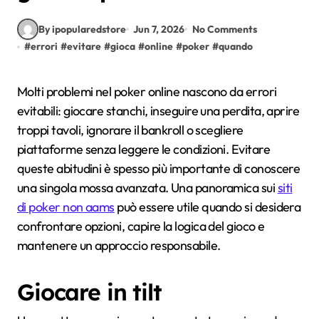
By ipopularedstore
Jun 7, 2026
No Comments
#
errori
#
evitare
#
gioca
#
online
#
poker
#
quando
Molti problemi nel poker online nascono da errori
evitabili: giocare stanchi, inseguire una perdita, aprire
troppi tavoli, ignorare il bankroll o scegliere
piattaforme senza leggere le condizioni. Evitare
queste abitudini è spesso più importante di conoscere
una singola mossa avanzata. Una panoramica sui
siti
di poker non aams
può essere utile quando si desidera
confrontare opzioni, capire la logica del gioco e
mantenere un approccio responsabile.
Giocare in tilt