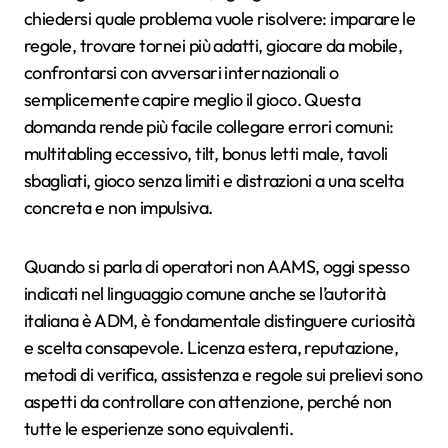
chiedersi quale problema vuole risolvere: imparare le
regole, trovare tornei più adatti, giocare da mobile,
confrontarsi con avversari internazionali o
semplicemente capire meglio il gioco. Questa
domanda rende più facile collegare errori comuni:
multitabling eccessivo, tilt, bonus letti male, tavoli
sbagliati, gioco senza limiti e distrazioni a una scelta
concreta e non impulsiva.
Quando si parla di operatori non AAMS, oggi spesso
indicati nel linguaggio comune anche se l’autorità
italiana è ADM, è fondamentale distinguere curiosità
e scelta consapevole. Licenza estera, reputazione,
metodi di verifica, assistenza e regole sui prelievi sono
aspetti da controllare con attenzione, perché non
tutte le esperienze sono equivalenti.