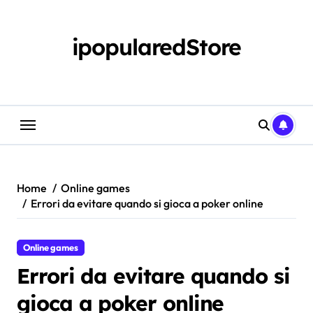
Skip
to
content
ipopularedStore
Home
Online games
Errori da evitare quando si gioca a poker online
Online games
Errori da evitare quando si
gioca a poker online