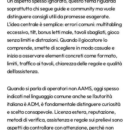
Un aspetto spesso ignorato, questo tema riguarda
soprattutto chi segue guide e community ma vuole
distinguere consigli utili da promesse esagerate.
L’idea centrale è semplice: errori comuni: multitabling
eccessivo, tilt, bonus letti male, tavoli sbagliati, gioco
senza limiti e distrazioni. Quando il giocatore lo
comprende, smette di scegliere in modo casuale e
inizia a osservare elementi concreti come formato,
limiti, traffico ai tavoli, chiarezza delle regole e qualità
dell’assistenza.
Quando si parla di operatori non AAMS, oggi spesso
indicati nel linguaggio comune anche se l’autorità
italiana è ADM, è fondamentale distinguere curiosità
e scelta consapevole. Licenza estera, reputazione,
metodi di verifica, assistenza e regole sui prelievi sono
aspetti da controllare con attenzione, perché non