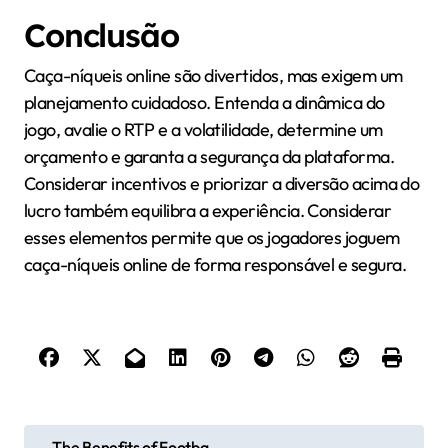
Conclusão
Caça-níqueis online são divertidos, mas exigem um
planejamento cuidadoso. Entenda a dinâmica do
jogo, avalie o RTP e a volatilidade, determine um
orçamento e garanta a segurança da plataforma.
Considerar incentivos e priorizar a diversão acima do
lucro também equilibra a experiência. Considerar
esses elementos permite que os jogadores joguem
caça-níqueis online de forma responsável e segura.
P
The Benefits of Footba