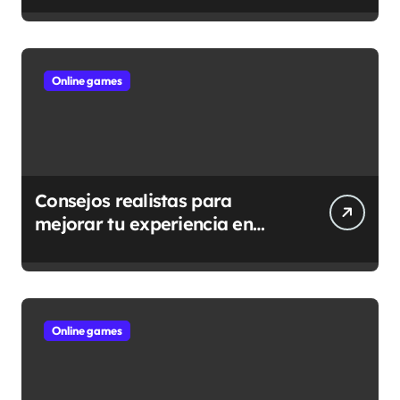
Online games
Consejos realistas para
mejorar tu experiencia en
casino online
Online games