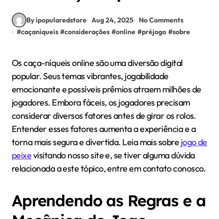
By ipopularedstore
Aug 24, 2025
No Comments
#
caçaníqueis
#
considerações
#
online
#
préjogo
#
sobre
Os caça-níqueis online são uma diversão digital
popular. Seus temas vibrantes, jogabilidade
emocionante e possíveis prêmios atraem milhões de
jogadores. Embora fáceis, os jogadores precisam
considerar diversos fatores antes de girar os rolos.
Entender esses fatores aumenta a experiência e a
torna mais segura e divertida. Leia mais sobre
jogo de
peixe
visitando nosso site e, se tiver alguma dúvida
relacionada a este tópico, entre em contato conosco.
Aprendendo as Regras e a