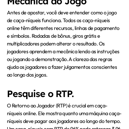
Mecânica do Jogo
Antes de apostar, você deve entender como o jogo
de caça-níqueis funciona. Todos os caça-níqueis
online têm diferentes recursos, linhas de pagamento
e símbolos. Rodadas de bônus, giros grátis e
multiplicadores podem alterar o resultado. Os
jogadores aprendem a mecânica lendo as instruções
ou jogando a demonstração. A clareza das regras
ajuda os jogadores a fazer julgamentos conscientes
ao longo dos jogos.
Pesquise o RTP.
O Retorno ao Jogador (RTP) é crucial em caça-
níqueis online. Ele mostra quanto uma máquina caça-
níqueis deve pagar aos jogadores ao longo do tempo.
Um caça-níqueis com RTP de 96% pode retornar ₹ 96