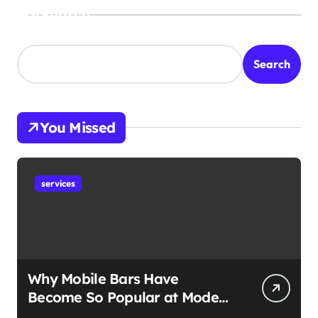
Search
Search
You Missed
services
Why Mobile Bars Have
Become So Popular at Modern
Events