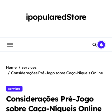
Skip
to
content
ipopularedStore
Home
services
Considerações Pré-Jogo sobre Caça-Níqueis Online
services
Considerações Pré-Jogo
sobre Caça-Níqueis Online