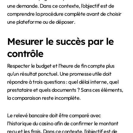
une demande. Dans ce contexte, l’objectif est de
comprendre la procédure complète avant de choisir
une plateforme ou de déposer.
Mesurer le succès par le
contrôle
Respecter le budget et l’heure de fin compte plus
qu’un résultat ponctuel. Une promesse utile doit
répondre à trois questions : quel délai interne, quel
prestataire et quels documents ? Sans ces éléments,
la comparaison reste incomplète.
Le relevé bancaire doit être comparé avec
l’historique du casino afin de confirmer le montant
reçu et les frais. Dans ce contexte, l’objectif est de