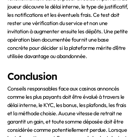
joueur découvre le délai interne, le type de justificatif,
les notifications et les éventuels frais. Ce test doit
rester une vérification du service et non une
invitation à augmenter ensuite les dépôts. Une petite
opération bien documentée fournit une base
concrète pour décider si la plateforme mérite d’être
utilisée davantage ou abandonnée.
Conclusion
Conseils responsables face aux casinos annoncés
comme les plus payants doit être évalué à travers le
délai interne, le KYC, les bonus, les plafonds, les frais
et la méthode choisie. Aucune vitesse de retrait ne
garantit un gain, et toute somme déposée doit être
considérée comme potentiellement perdue. Lorsque