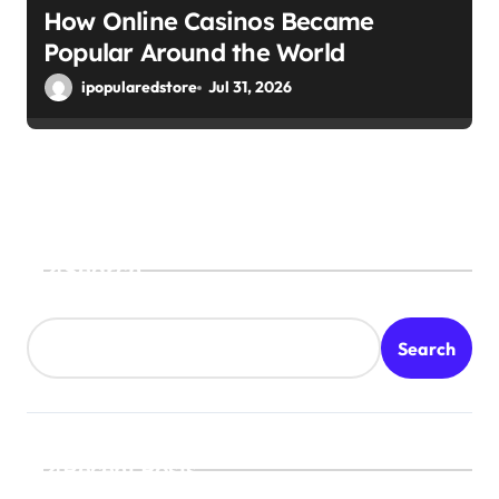
How Online Casinos Became
Popular Around the World
ipopularedstore
Jul 31, 2026
Search
Search
Recent Posts