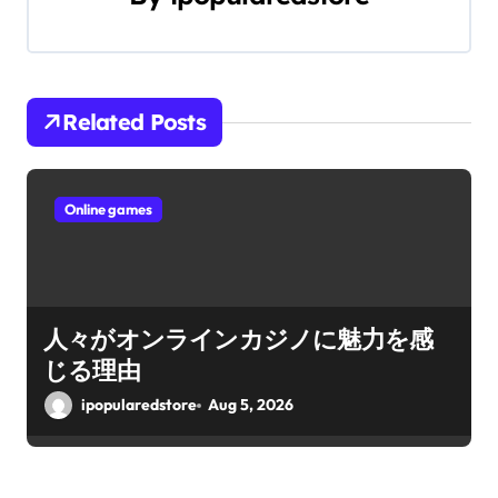
v
i
Related Posts
g
a
t
Online games
i
o
人々がオンラインカジノに魅力を感
n
じる理由
ipopularedstore
Aug 5, 2026