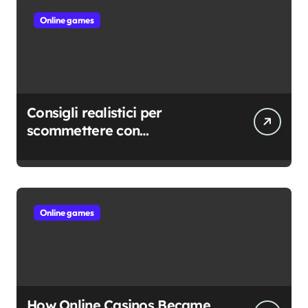
Online games
Consigli realistici per
scommettere con
consapevolezza
Online games
How Online Casinos Became