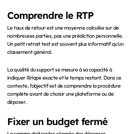
Comprendre le RTP
Le taux de retour est une moyenne calculée sur de
nombreuses parties, pas une prédiction personnelle.
Un petit retrait test est souvent plus informatif qu’un
classement général.
La qualité du support se mesure à sa capacité à
indiquer l’étape exacte et le temps restant. Dans ce
contexte, l’objectif est de comprendre la procédure
complète avant de choisir une plateforme ou de
déposer.
Fixer un budget fermé
La somme doit rester séparée des dépenses