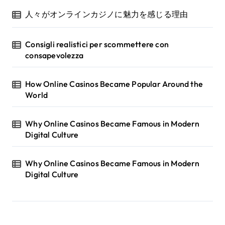
人々がオンラインカジノに魅力を感じる理由
Consigli realistici per scommettere con
consapevolezza
How Online Casinos Became Popular Around the
World
Why Online Casinos Became Famous in Modern
Digital Culture
Why Online Casinos Became Famous in Modern
Digital Culture