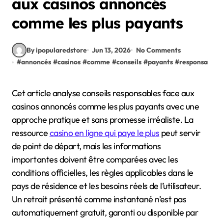
aux casinos annoncés
comme les plus payants
By ipopularedstore
Jun 13, 2026
No Comments
#
annoncés
#
casinos
#
comme
#
conseils
#
payants
#
responsable
Cet article analyse conseils responsables face aux
casinos annoncés comme les plus payants avec une
approche pratique et sans promesse irréaliste. La
ressource
casino en ligne qui paye le plus
peut servir
de point de départ, mais les informations
importantes doivent être comparées avec les
conditions officielles, les règles applicables dans le
pays de résidence et les besoins réels de l’utilisateur.
Un retrait présenté comme instantané n’est pas
automatiquement gratuit, garanti ou disponible par