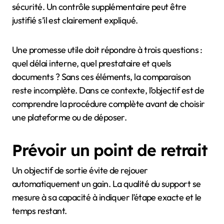
sécurité. Un contrôle supplémentaire peut être
justifié s’il est clairement expliqué.
Une promesse utile doit répondre à trois questions :
quel délai interne, quel prestataire et quels
documents ? Sans ces éléments, la comparaison
reste incomplète. Dans ce contexte, l’objectif est de
comprendre la procédure complète avant de choisir
une plateforme ou de déposer.
Prévoir un point de retrait
Un objectif de sortie évite de rejouer
automatiquement un gain. La qualité du support se
mesure à sa capacité à indiquer l’étape exacte et le
temps restant.