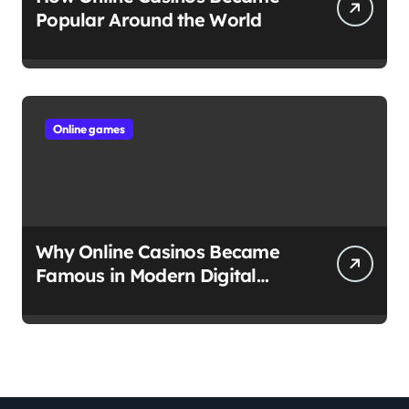
Popular Around the World
Online games
Why Online Casinos Became
Famous in Modern Digital
Culture