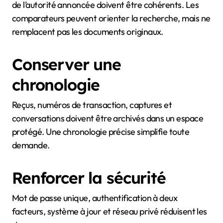
de l’autorité annoncée doivent être cohérents. Les
comparateurs peuvent orienter la recherche, mais ne
remplacent pas les documents originaux.
Conserver une
chronologie
Reçus, numéros de transaction, captures et
conversations doivent être archivés dans un espace
protégé. Une chronologie précise simplifie toute
demande.
Renforcer la sécurité
Mot de passe unique, authentification à deux
facteurs, système à jour et réseau privé réduisent les