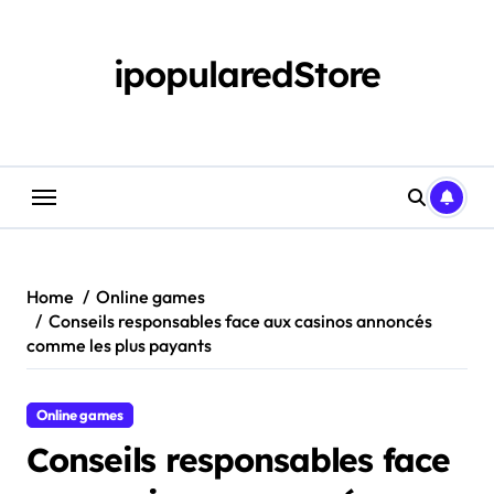
Skip
to
content
ipopularedStore
Home
Online games
Conseils responsables face aux casinos annoncés
comme les plus payants
Online games
Conseils responsables face