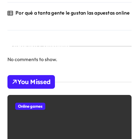
Por qué a tanta gente le gustan las apuestas online
Recent Comments
No comments to show.
You Missed
Online games