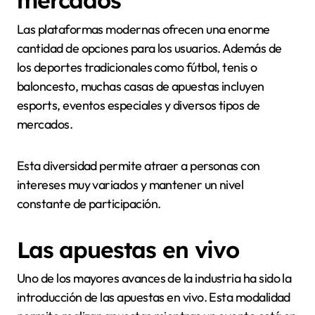
mercados
Las plataformas modernas ofrecen una enorme
cantidad de opciones para los usuarios. Además de
los deportes tradicionales como fútbol, tenis o
baloncesto, muchas casas de apuestas incluyen
esports, eventos especiales y diversos tipos de
mercados.
Esta diversidad permite atraer a personas con
intereses muy variados y mantener un nivel
constante de participación.
Las apuestas en vivo
Uno de los mayores avances de la industria ha sido la
introducción de las apuestas en vivo. Esta modalidad