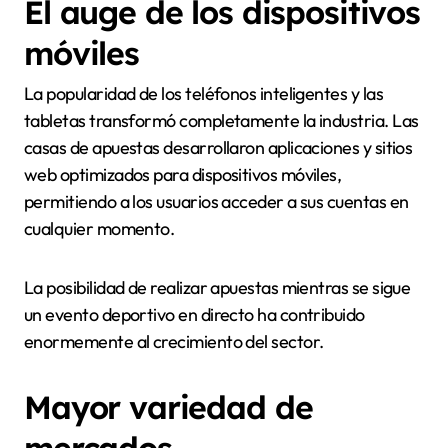
El auge de los dispositivos
móviles
La popularidad de los teléfonos inteligentes y las
tabletas transformó completamente la industria. Las
casas de apuestas desarrollaron aplicaciones y sitios
web optimizados para dispositivos móviles,
permitiendo a los usuarios acceder a sus cuentas en
cualquier momento.
La posibilidad de realizar apuestas mientras se sigue
un evento deportivo en directo ha contribuido
enormemente al crecimiento del sector.
Mayor variedad de