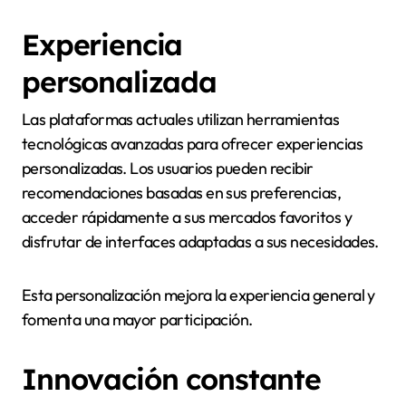
Experiencia
personalizada
Las plataformas actuales utilizan herramientas
tecnológicas avanzadas para ofrecer experiencias
personalizadas. Los usuarios pueden recibir
recomendaciones basadas en sus preferencias,
acceder rápidamente a sus mercados favoritos y
disfrutar de interfaces adaptadas a sus necesidades.
Esta personalización mejora la experiencia general y
fomenta una mayor participación.
Innovación constante