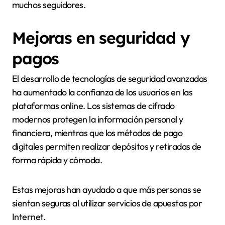
muchos seguidores.
Mejoras en seguridad y
pagos
El desarrollo de tecnologías de seguridad avanzadas
ha aumentado la confianza de los usuarios en las
plataformas online. Los sistemas de cifrado
modernos protegen la información personal y
financiera, mientras que los métodos de pago
digitales permiten realizar depósitos y retiradas de
forma rápida y cómoda.
Estas mejoras han ayudado a que más personas se
sientan seguras al utilizar servicios de apuestas por
Internet.