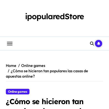
Skip
to
content
ipopularedStore
Home
Online games
¿Cómo se hicieron tan populares las casas de
apuestas online?
Online games
¿Cómo se hicieron tan