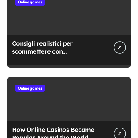
Online games
Consigli realistici per
scommettere con
consapevolezza
Online games
How Online Casinos Became
Popular Around the World