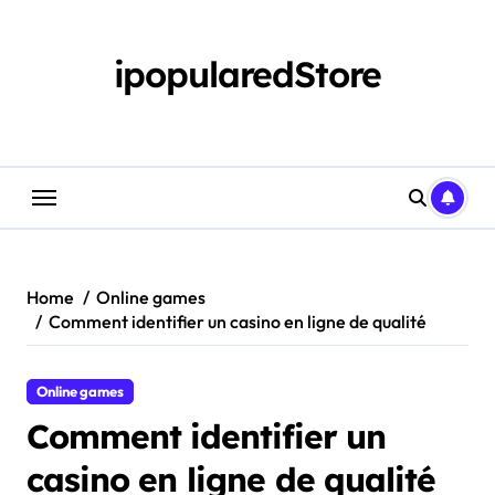
Skip
to
content
ipopularedStore
Home
Online games
Comment identifier un casino en ligne de qualité
Online games
Comment identifier un
casino en ligne de qualité