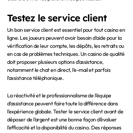
Testez le service client
Un bon service client est essentiel pour tout casino en
ligne. Les joueurs peuvent avoir besoin d’aide pour la
vérification de leur compte, les dépôts, les retraits ou
en cas de problèmes techniques. Un casino de qualité
doit proposer plusieurs options d’assistance,
notamment le chat en direct, l’e-mail et parfois
l’assistance téléphonique.
La réactivité et le professionnalisme de l’équipe
d’assistance peuvent faire toute la différence dans
l’expérience globale. Tester le service client avant de
déposer de l’argent est une bonne façon d’évaluer
l’efficacité et la disponibilité du casino. Des réponses