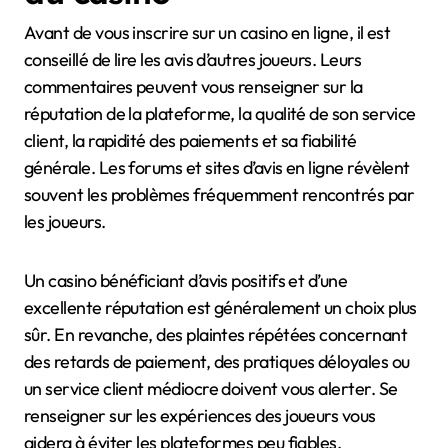
Avant de vous inscrire sur un casino en ligne, il est
conseillé de lire les avis d’autres joueurs. Leurs
commentaires peuvent vous renseigner sur la
réputation de la plateforme, la qualité de son service
client, la rapidité des paiements et sa fiabilité
générale. Les forums et sites d’avis en ligne révèlent
souvent les problèmes fréquemment rencontrés par
les joueurs.
Un casino bénéficiant d’avis positifs et d’une
excellente réputation est généralement un choix plus
sûr. En revanche, des plaintes répétées concernant
des retards de paiement, des pratiques déloyales ou
un service client médiocre doivent vous alerter. Se
renseigner sur les expériences des joueurs vous
aidera à éviter les plateformes peu fiables.