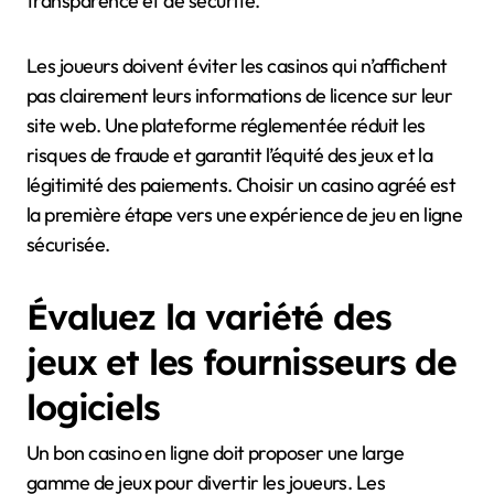
transparence et de sécurité.
Les joueurs doivent éviter les casinos qui n’affichent
pas clairement leurs informations de licence sur leur
site web. Une plateforme réglementée réduit les
risques de fraude et garantit l’équité des jeux et la
légitimité des paiements. Choisir un casino agréé est
la première étape vers une expérience de jeu en ligne
sécurisée.
Évaluez la variété des
jeux et les fournisseurs de
logiciels
Un bon casino en ligne doit proposer une large
gamme de jeux pour divertir les joueurs. Les