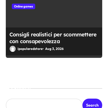
Online games
Consigli realistici per scommettere
con consapevolezza
ipopularedstore
Aug 3, 2026
Search
Search