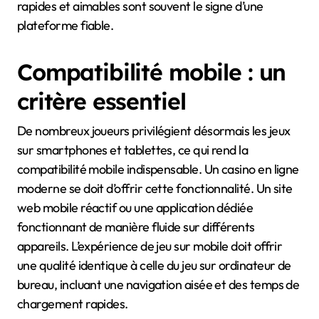
rapides et aimables sont souvent le signe d’une
plateforme fiable.
Compatibilité mobile : un
critère essentiel
De nombreux joueurs privilégient désormais les jeux
sur smartphones et tablettes, ce qui rend la
compatibilité mobile indispensable. Un casino en ligne
moderne se doit d’offrir cette fonctionnalité. Un site
web mobile réactif ou une application dédiée
fonctionnant de manière fluide sur différents
appareils. L’expérience de jeu sur mobile doit offrir
une qualité identique à celle du jeu sur ordinateur de
bureau, incluant une navigation aisée et des temps de
chargement rapides.