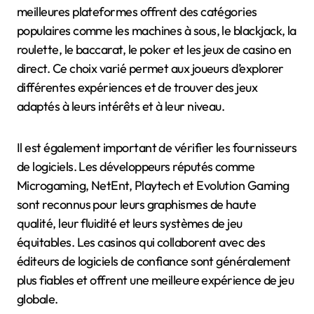
meilleures plateformes offrent des catégories
populaires comme les machines à sous, le blackjack, la
roulette, le baccarat, le poker et les jeux de casino en
direct. Ce choix varié permet aux joueurs d’explorer
différentes expériences et de trouver des jeux
adaptés à leurs intérêts et à leur niveau.
Il est également important de vérifier les fournisseurs
de logiciels. Les développeurs réputés comme
Microgaming, NetEnt, Playtech et Evolution Gaming
sont reconnus pour leurs graphismes de haute
qualité, leur fluidité et leurs systèmes de jeu
équitables. Les casinos qui collaborent avec des
éditeurs de logiciels de confiance sont généralement
plus fiables et offrent une meilleure expérience de jeu
globale.