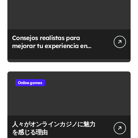
Consejos realistas para
mejorar tu experiencia en
casino online
Online games
人々がオンラインカジノに魅力
を感じる理由