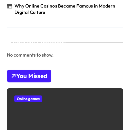
Why Online Casinos Became Famous in Modern
Digital Culture
Recent Comments
No comments to show.
You Missed
Online games