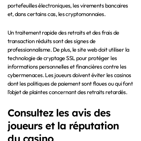
portefeuilles électroniques, les virements bancaires
et, dans certains cas, les cryptomonnaies.
Un traitement rapide des retraits et des frais de
transaction réduits sont des signes de
professionnalisme. De plus, le site web doit utiliser la
technologie de cryptage SSL pour protéger les
informations personnelles et financières contre les
cybermenaces. Les joueurs doivent éviter les casinos
dont les politiques de paiement sont floues ou qui font
l’objet de plaintes concernant des retraits retardés.
Consultez les avis des
joueurs et la réputation
du casino