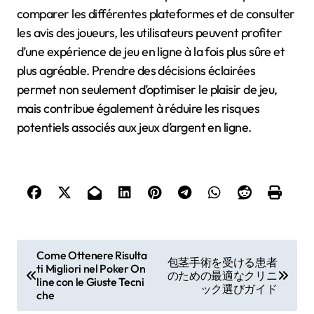
comparer les différentes plateformes et de consulter
les avis des joueurs, les utilisateurs peuvent profiter
d’une expérience de jeu en ligne à la fois plus sûre et
plus agréable. Prendre des décisions éclairées
permet non seulement d’optimiser le plaisir de jeu,
mais contribue également à réduire les risques
potentiels associés aux jeux d’argent en ligne.
P
Come Ottenere Risulta
包茎手術を受ける患者
ti Migliori nel Poker On
o
のための最適なクリニ
line con le Giuste Tecni
ック選びガイド
che
s