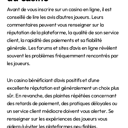
Avant de vous inscrire sur un casino en ligne, il est
conseillé de lire les avis d’autres joueurs. Leurs
commentaires peuvent vous renseigner sur la
réputation de la plateforme, la qualité de son service
client, la rapidité des paiements et sa fiabilité
générale. Les forums et sites d’avis en ligne révèlent
souvent les problèmes fréquemment rencontrés par
les joueurs.
Un casino bénéficiant d’avis positifs et d’une
excellente réputation est généralement un choix plus
sûr. En revanche, des plaintes répétées concernant
des retards de paiement, des pratiques déloyales ou
un service client médiocre doivent vous alerter. Se
renseigner sur les expériences des joueurs vous
aidera à éviter les plateformes peu fiables.