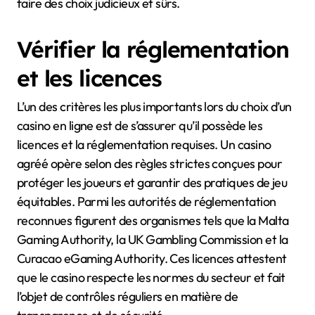
faire des choix judicieux et sûrs.
Vérifier la réglementation
et les licences
L’un des critères les plus importants lors du choix d’un
casino en ligne est de s’assurer qu’il possède les
licences et la réglementation requises. Un casino
agréé opère selon des règles strictes conçues pour
protéger les joueurs et garantir des pratiques de jeu
équitables. Parmi les autorités de réglementation
reconnues figurent des organismes tels que la Malta
Gaming Authority, la UK Gambling Commission et la
Curacao eGaming Authority. Ces licences attestent
que le casino respecte les normes du secteur et fait
l’objet de contrôles réguliers en matière de