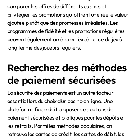
comparer les offres de différents casinos et
privilégier les promotions qui offrent une réelle valeur
ajoutée plutôt que des promesses irréalistes. Les
programmes de fidélité et les promotions régulières
peuvent également améliorer l’expérience de jeu à
long terme des joueurs réguliers.
Recherchez des méthodes
de paiement sécurisées
La sécurité des paiements est un autre facteur
essentiel lors du choix d’un casino en ligne. Une
plateforme fiable doit proposer des options de
paiement sécurisées et pratiques pour les dépôts et
les retraits. Parmi les méthodes populaires, on
retrouve les cartes de crédit, les cartes de débit, les