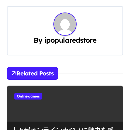
t
n
a
By
ipopularedstore
v
i
g
Related Posts
a
t
Online games
i
o
n
人々がオンラインカジノに魅力を感