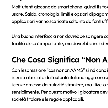
Molti utenti giocano da smartphone, quindi il sito
usare. Saldo, cronologia, limiti e opzioni di pag
applicazioni vanno scaricate soltanto da fonti uffic
Una buona interfaccia non dovrebbe spingere con
facilità d’uso è importante, ma dovrebbe include
Che Cosa Significa “Non 
Con l’espressione “casino non AAMS” si indicano
licenza rilasciata dall’autorità italiana oggi co
licenze emesse da autorità straniere, ma il livello d
sensibilmente. Per questo motivo il giocatore deve 
società titolare e le regole applicabili.