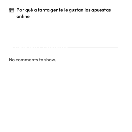
Por qué a tanta gente le gustan las apuestas
online
Recent Comments
No comments to show.