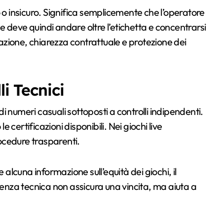
 insicuro. Significa semplicemente che l’operatore
one deve quindi andare oltre l’etichetta e concentrarsi
utazione, chiarezza contrattuale e protezione dei
li Tecnici
 di numeri casuali sottoposti a controlli indipendenti.
e certificazioni disponibili. Nei giochi live
ocedure trasparenti.
 alcuna informazione sull’equità dei giochi, il
nza tecnica non assicura una vincita, ma aiuta a