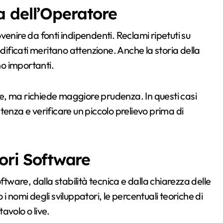
 dell’Operatore
enire da fonti indipendenti. Reclami ripetuti su
odificati meritano attenzione. Anche la storia della
no importanti.
e, ma richiede maggiore prudenza. In questi casi
istenza e verificare un piccolo prelievo prima di
tori Software
ftware, dalla stabilità tecnica e dalla chiarezza delle
 nomi degli sviluppatori, le percentuali teoriche di
tavolo o live.