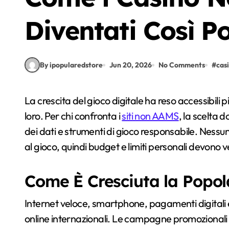
Diventati Così P
By ipopularedstore
Jun 20, 2026
No Comments
#
cas
La crescita del gioco digitale ha reso accessibili piattaforme con caratteristiche molto diverse tra
loro. Per chi confronta i
siti non AAMS
, la scelta 
dei dati e strumenti di gioco responsabile. Nessu
al gioco, quindi budget e limiti personali devono 
Come È Cresciuta la Popol
Internet veloce, smartphone, pagamenti digitali e
online internazionali. Le campagne promozionali h