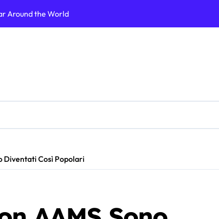
r Around the World
 apuestas online
 in Modern Digital Culture
 in Modern Digital Culture
 apuestas online
ort-Export Logistics Company
수를 줄이는 방법
experiencia en casino online
Diventati Così Popolari
Non AAMS Sono