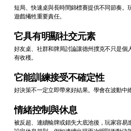
短局、快速桌與長時間錦標賽提供不同節奏。
遊戲犧牲重要責任。
它具有明顯社交元素
好友桌、社群和牌局討論讓德州撲克不只是個
有收穫。
它能訓練接受不確定性
好決策不一定立即帶來好結果。學會在波動中
情緒控制與休息
被反超、連續輸牌或錯失大底池後，玩家容易