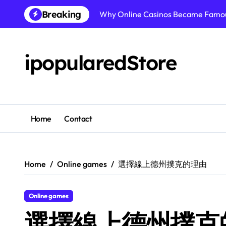
Skip
Breaking
Why Online Casinos Became Famous
to
content
Why Online Casinos Became Famous
Practical Tips for Choosing an Imp
ipopularedStore
카지노 무료 보너스 조건을 읽고 실
Consejos realistas para jugar mejor
Perché molte persone amano i cas
Home
Contact
Consigli realistici per giocare nei c
人々がオンラインカジノに魅力を
Home
Online games
選擇線上德州撲克的理由
Online games
選擇線上德州撲克