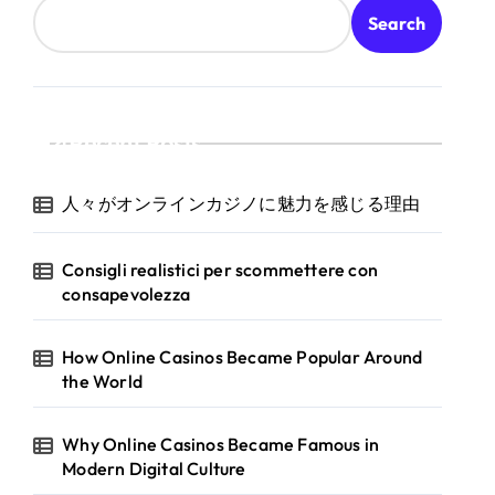
Search
Recent Posts
人々がオンラインカジノに魅力を感じる理由
Consigli realistici per scommettere con
consapevolezza
How Online Casinos Became Popular Around
the World
Why Online Casinos Became Famous in
Modern Digital Culture