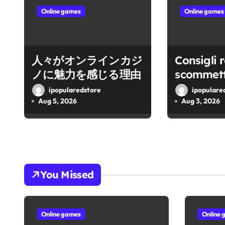
g
Online games
Online games
a
t
人々がオンラインカジ
Consigli r
i
ノに魅力を感じる理由
scommett
o
consapev
ipopularedstore
ipopulare
Aug 5, 2026
Aug 3, 2026
n
You Missed
Online games
Online