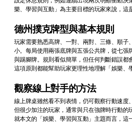
設定休息規則，例如連續出現兩次明顯衝動決策
樂、學習與互動」為主要目標的玩家來說，這
德州撲克牌型與基本規則
玩家需要熟悉高牌、一對、兩對、三條、順子
小。每局使用兩張底牌與五張公共牌，從七張
與踢腳牌。規則看似簡單，但任何判斷錯誤都會
這項原則都能幫助玩家更理性地理解「娛樂、
觀察線上對手的方法
線上牌桌雖然看不到表情，仍可觀察行動速度
但很少加注的玩家，通常與只在強牌時行動的
就本文的「娛樂、學習與互動」主題而言，這