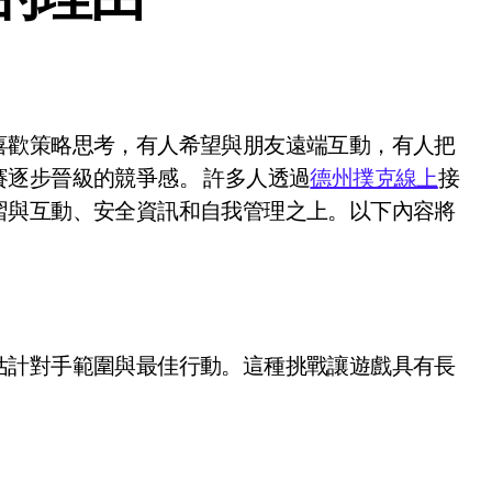
逐步晉級的競爭感。 許多人透過
德州撲克線上
接
習與互動、安全資訊和自我管理之上。以下內容將
估計對手範圍與最佳行動。這種挑戰讓遊戲具有長