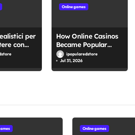
Online games
ealistici per
How Online Casinos
ere con
Became Popular
olezza
Around the World
dstore
ipopularedstore
Jul 31, 2026
 games
Online games