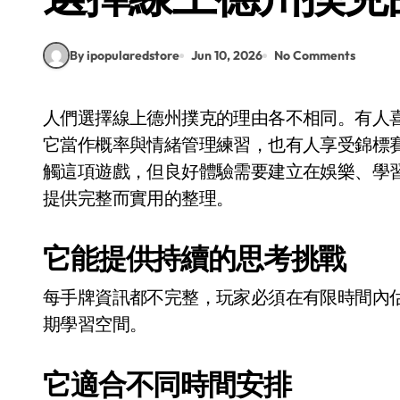
By ipopularedstore
Jun 10, 2026
No Comments
人們選擇線上德州撲克的理由各不相同。有人喜歡策略思考，有人希望與朋友遠端互動，有人把
它當作概率與情緒管理練習，也有人享受錦標賽
觸這項遊戲，但良好體驗需要建立在娛樂、學
提供完整而實用的整理。
它能提供持續的思考挑戰
每手牌資訊都不完整，玩家必須在有限時間內
期學習空間。
它適合不同時間安排