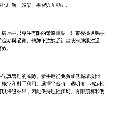
性地理解「娛樂、學習與互動」。
，牌局中只專注有限的策略重點，結束後挑選幾手
前位參與過寬、轉牌下注缺乏計畫或河牌跟注過
有效。
要認真管理的風險。新手應從免費或低壓環境開
、概率和對手利用。選擇平台時，透明度、穩定性
可以保證結果，因此保持理性預期、有限預算和明