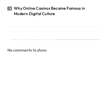
Why Online Casinos Became Famous in
Modern Digital Culture
Recent Comments
No comments to show.